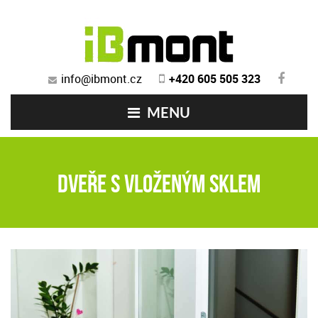
info@ibmont.cz
+420 605 505 323
MENU
Dveře s vloženým sklem