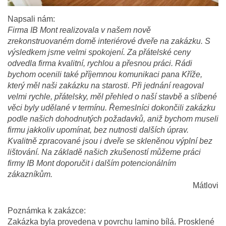
Napsali nám:
Firma IB Mont realizovala v našem nově
zrekonstruovaném domě interiérové dveře na zakázku. S
výsledkem jsme velmi spokojení. Za přátelské ceny
odvedla firma kvalitní, rychlou a přesnou práci. Rádi
bychom ocenili také příjemnou komunikaci pana Kříže,
který měl naši zakázku na starosti. Při jednání reagoval
velmi rychle, přátelsky, měl přehled o naší stavbě a slíbené
věci byly udělané v termínu. Řemeslníci dokončili zakázku
podle našich dohodnutých požadavků, aniž bychom museli
firmu jakkoliv upomínat, bez nutnosti dalších úprav.
Kvalitně zpracované jsou i dveře se skleněnou výplní bez
lištování. Na základě našich zkušeností můžeme práci
firmy IB Mont doporučit i dalším potencionálním
zákazníkům.
Mátlovi
Poznámka k zakázce:
Zakázka byla provedena v povrchu lamino bílá. Prosklené