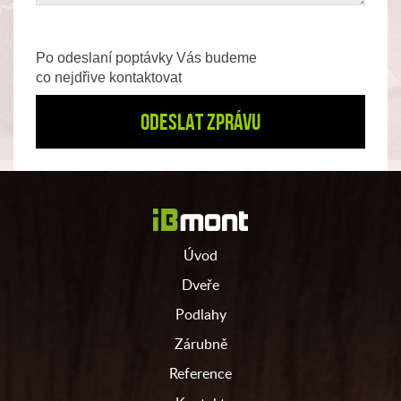
Po odeslaní poptávky Vás budeme
co nejdřive kontaktovat
Úvod
Dveře
Podlahy
Zárubně
Reference